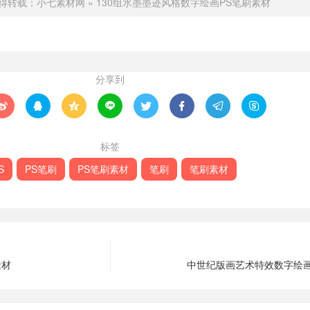
得转载：
小七素材网
»
130组水墨墨迹风格数字绘画PS笔刷素材
分享到








标签
S
PS笔刷
PS笔刷素材
笔刷
笔刷素材
素材
中世纪版画艺术特效数字绘画